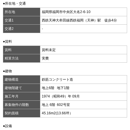
●所在地・交通
所在地
福岡県福岡市中央区大名2-6-10
交通1
西鉄天神大牟田線西鉄福岡（天神）駅 徒歩4分
交通2
-
●賃料
賃料
賃料未定
精算方法
実費
●建物
建物構造
鉄筋コンクリート造
建物階建て
地上6階 地下1階
施工年月
1974（昭和49）年 09月
募集物件の階数
地上 6階 602号室
契約面積
45.16m
2
(13.66坪）
●設備