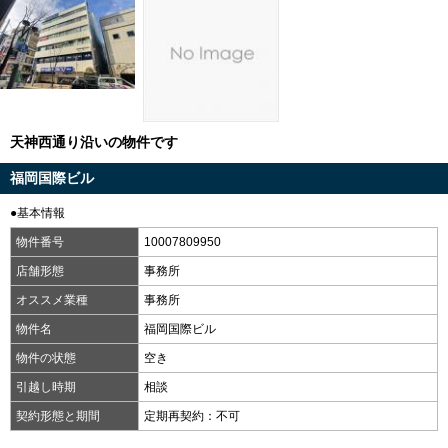
天神西通り沿いの物件です
福岡国際ビル
●基本情報
物件番号
10007809950
店舗形態
事務所
オススメ業種
事務所
物件名
福岡国際ビル
物件の状態
空き
引越し時期
相談
契約形態と期間
定期再契約：不可