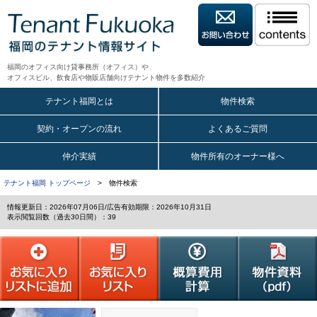
福岡のオフィス向け貸事務所（オフィス）や
オフィスビル、飲食店や物販店舗向けテナント物件を多数紹介
テナント福岡とは
物件検索
契約・オープンの流れ
よくあるご質問
仲介実績
物件所有のオーナー様へ
テナント福岡 トップページ
> 物件検索
情報更新日：2026年07月06日/広告有効期限：2026年10月31日
表示閲覧回数（過去30日間）：39