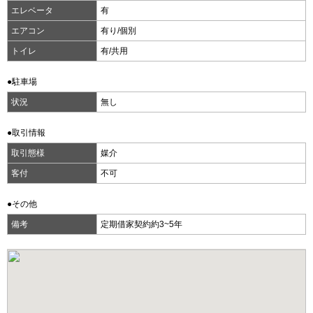
エレベータ
有
エアコン
有り/個別
トイレ
有/共用
●駐車場
状況
無し
●取引情報
取引態様
媒介
客付
不可
●その他
備考
定期借家契約約3~5年