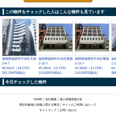
この物件をチェックした人はこんな物件も見ています
福岡県福岡市中央区天神
福岡県福岡市中央区警固
福岡県福岡市中央区警固
福
3-4-7
2-15-7
2-15-7
1-
60.40m
2
（18.27坪）
45.36m
2
（13.72坪）
45.36m
2
（13.72坪）
64
281,358円(税込)
110,000円(税込)
110,000円(税込)
賃
今日チェックした物件
｜
｜
HOME
会社概要
個人情報保護方針
｜
開示対象個人情報に関する事項
サイトのご利用にあたって
｜
サイトマップ
お問い合わせ