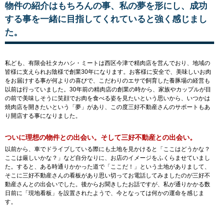
物件の紹介はもちろんの事、私の夢を形にし、成功
する事を一緒に目指してくれていると強く感じまし
た。
私ども、有限会社タカハシ・ミートは西区今津で精肉店を営んでおり、地域の
皆様に支えられお陰様で創業30年になります。お客様に安全で、美味しいお肉
をお届けする事が何よりの喜びで、こだわりのエサで飼育した養豚場の経営も
以前は行っていました。30年前の精肉店の創業の時から、家族やカップルが目
の前で美味しそうに笑顔でお肉を食べる姿を見たいという思いから、いつかは
焼肉店を開きたいという「夢」があり、この度三好不動産さんのサポートもあ
り開店する事になりました。
ついに理想の物件との出会い。そして三好不動産との出会い。
以前から、車でドライブしている際にも土地を見かけると「ここはどうかな？
ここは厳しいかな？」など自分なりに、お店のイメージをふくらませていまし
た。すると、ある時通りかかった道で「ここだ！」という土地がありまして、
そこに三好不動産さんの看板があり思い切ってお電話してみましたのが三好不
動産さんとの出会いでした。後からお聞きしたお話ですが、私が通りかかる数
日前に「現地看板」を設置されたようで、今となっては何かの運命を感じま
す。