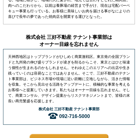
肉へのこだわりから、以前は養豚場の経営まで手がけ、現在は宅配バーベ
キュー事業も行っている。お客様に美味しいお肉を届ける事がなによりの
喜びで長年の夢であった焼肉店を開業する運びとなった。
株式会社 三好不動産 テナント事業部は
オーナー目線を忘れません
天神西地区はトップブランドがひしめく商業激戦区。東京発の全国ブラン
ドと九州発の伸び盛りブランドが凌ぎを削るからこそ、東京とはひと味違
う個性が生まれるのかもしれません。それゆえこのエリアへの出店や生き
残っていくのは容易なことではありません。そこで、三好不動産のテナン
ト事業部は、ビジネス市場や現場に近い距離に立地しながら、活きた情報
を収集。そこから見出せる活路をアップデートに、積極的な事業を考える
お客様へと提案していきます。私たちはオーナー目線を忘れません。そし
て、商業コンサル、デザイン提案からリスクマネジメントまで、皆様の末
長い商売繁盛を応援します。
株式会社 三好不動産 テナント事業部
092-716-5000