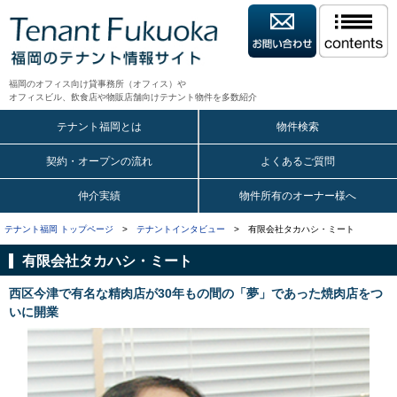
福岡のオフィス向け貸事務所（オフィス）や
オフィスビル、飲食店や物販店舗向けテナント物件を多数紹介
テナント福岡とは
物件検索
契約・オープンの流れ
よくあるご質問
仲介実績
物件所有のオーナー様へ
テナント福岡 トップページ
>
テナントインタビュー
> 有限会社タカハシ・ミート
有限会社タカハシ・ミート
西区今津で有名な精肉店が30年もの間の「夢」であった焼肉店をつ
いに開業