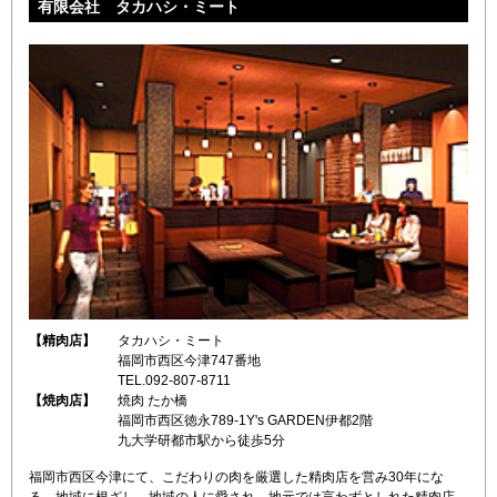
有限会社 タカハシ・ミート
【精肉店】
タカハシ・ミート
福岡市西区今津747番地
TEL.092-807-8711
【焼肉店】
焼肉 たか橋
福岡市西区徳永789-1Y's GARDEN伊都2階
九大学研都市駅から徒歩5分
福岡市西区今津にて、こだわりの肉を厳選した精肉店を営み30年にな
る。地域に根ざし、地域の人に愛され、地元では言わずとしれた精肉店。