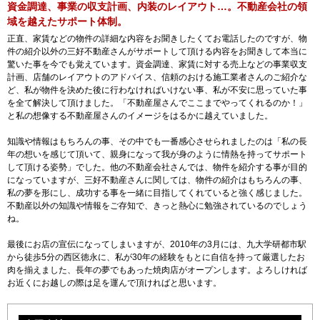
資金調達、事業の収支計画、内装のレイアウト…。不動産会社の領
域を越えたサポート体制。
正直、家賃などの物件の詳細な内容をお聞きしたくてお電話したのですが、物
件の紹介以外の三好不動産さんがサポートして頂ける内容をお聞きして本当に
驚いた事を今でも覚えています。資金調達、家賃に対する売上などの事業収支
計画、店舗のレイアウトのアドバイス、信頼のおける施工業者さんのご紹介な
ど、私が物件を決めた後に行わなければいけない事、私が不安に思っていた事
を全て解決して頂けました。「不動産屋さんでここまでやってくれるのか！」
と私の想像する不動産屋さんのイメージをはるかに越えていました。
知識や情報はもちろんの事、その中でも一番感心させられましたのは「私の長
年の想いを感じて頂いて、親身になって我が身のように情熱を持ってサポート
して頂ける姿勢」でした。他の不動産会社さんでは、物件を紹介する事が目的
になっていますが、三好不動産さんに関しては、物件の紹介はもちろんの事、
私の夢を形にし、成功する事を一緒に目指してくれていると強く感じました。
不動産以外の知識や情報をご存知で、きっと熱心に勉強されているのでしょう
ね。
最後にお店の宣伝になってしまいますが、2010年の3月には、九大学研都市駅
から徒歩5分の西区徳永に、私が30年の経験をもとに自信を持って厳選したお
肉を揃えました、長年の夢でもあった焼肉店がオープンします。よろしければ
お近くにお越しの際は足を運んで頂ければと思います。