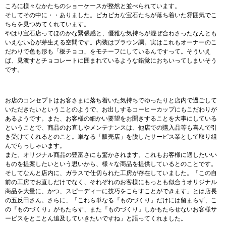
ころに様々なかたちのショーケースが整然と並べられています。
そしてその中に・・ありました。ピカピカな宝石たちが落ち着いた雰囲気でこ
ちらを見つめてくれています。
やはり宝石店ってほのかな緊張感と、優雅な気持ちが混ぜ合わさったなんとも
いえない心が芽生える空間です。内装はブラウン調。実はこれもオーナーのこ
だわりで色も形も「板チョコ」をモチーフにしているんですって。そういえ
ば、見渡すとチョコレートに囲まれているような錯覚におちいってしまいそう
です。
お店のコンセプトはお客さまに落ち着いた気持ちでゆったりと店内で過ごして
いただきたいということのようで、お出しするコーヒーカップにもこだわりが
あるようです。また、お客様の細かい要望をお聞きすることを大事にしている
ということで、商品のお直しやメンテナンスは、他店での購入品等も喜んで引
き受けてくれるとのこと。単なる「販売店」を脱したサービス業として取り組
んでらっしゃいます。
また、オリジナル商品の豊富さにも驚かされます。これもお客様に適したいい
ものを提案したいという思いから、様々な商品を提供しているとのことです。
そしてなんと店内に、ガラスで仕切られた工房が存在していました。「この自
前の工房でお直しだけでなく、それぞれのお客様にもっとも似合うオリジナル
商品を大量に、かつ、スピーディーに技巧をこらすことができます」とは店長
の五反田さん。さらに、「これら単なる『ものづくり』だけには留まらず、こ
の『ものづくり』がもたらす、また『ものづくり』しかもたらせないお客様サ
ービスをとことん追及していきたいですね」と語ってくれました。