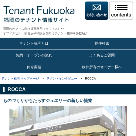
福岡のオフィス向け貸事務所（オフィス）や
オフィスビル、飲食店や物販店舗向けテナント物件を多数紹介
テナント福岡とは
物件検索
契約・オープンの流れ
よくあるご質問
仲介実績
物件所有のオーナー様へ
テナント福岡 トップページ
>
テナントインタビュー
> ROCCA
ROCCA
ものづくりがもたらすジュエリーの新しい提案