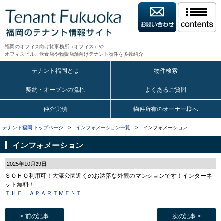
福岡のオフィス向け貸事務所（オフィス）や
オフィスビル、飲食店や物販店舗向けテナント物件を多数紹介
テナント福岡とは
物件検索
契約・オープンの流れ
よくあるご質問
仲介実績
物件所有のオーナー様へ
テナント福岡 トップページ
>
インフォメーション一覧
> インフォメーション
インフォメーション
2025年10月29日
ＳＯＨＯ利用可！大濠公園近くのお洒落な外観のマンションです！インターネ
ット無料！
ＴＨＥ ＡＰＡＲＴＭＥＮＴ
< 前の記事
次の記事 >