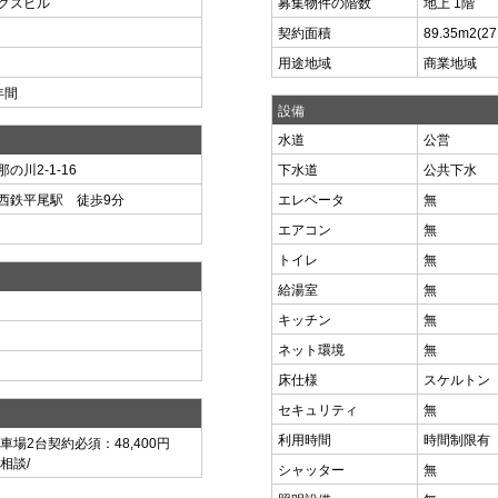
グスビル
募集物件の階数
地上 1階
契約面積
89.35m
2
(2
用途地域
商業地域
年間
設備
水道
公営
川2-1-16
下水道
公共下水
西鉄平尾駅 徒歩9分
エレベータ
無
エアコン
無
トイレ
無
給湯室
無
）
キッチン
無
ネット環境
無
床仕様
スケルトン
セキュリティ
無
利用時間
時間制限有
車場2台契約必須：48,400円
相談/
シャッター
無