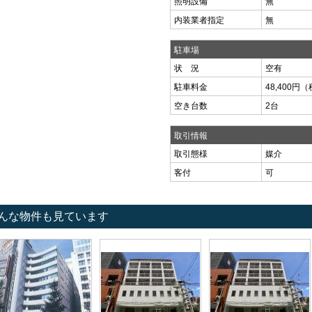
照明設備
無
内装業者指定
無
駐車場
状 況
空有
駐車料金
48,400円
空き台数
2台
取引情報
取引態様
媒介
客付
可
んな物件も見ています