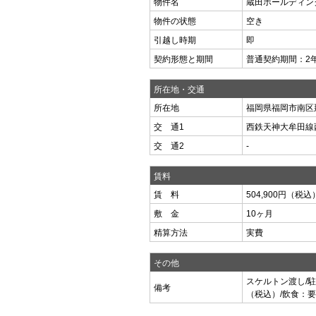
物件名
蔵田ホールディン
物件の状態
空き
引越し時期
即
契約形態と期間
普通契約期間：2
所在地・交通
所在地
福岡県福岡市南区那の
交 通1
西鉄天神大牟田線
交 通2
-
賃料
賃 料
504,900円（税込
敷 金
10ヶ月
精算方法
実費
その他
スケルトン渡し/駐
備考
（税込）/飲食：要