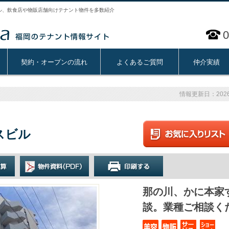
ル、飲食店や物販店舗向けテナント物件を多数紹介
0
契約・オープンの流れ
よくあるご質問
仲介実績
情報更新日：2026
スビル
那の川、かに本家
談。業種ご相談く