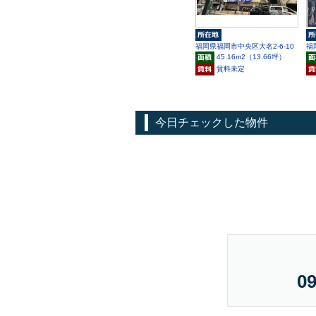
福岡県福岡市中央区大名2-6-10
福
45.16m
2
（13.66坪）
賃料未定
今日チェックした物件
09