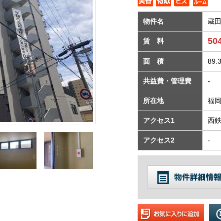
物件名
蔵
50
賃 料
面 積
89.
共益費・管理費
-
所在地
福岡
アクセス1
西
アクセス2
-