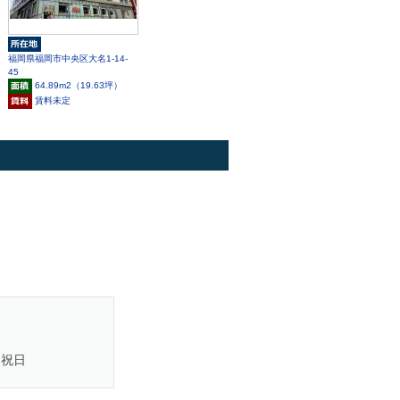
福岡県福岡市中央区大名1-14-
45
64.89m
2
（19.63坪）
賃料未定
・祝日